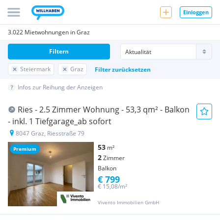
Einloggen
3.022 Mietwohnungen in Graz
Filtern
Steiermark
Graz
Filter zurücksetzen
Infos zur Reihung der Anzeigen
Ries - 2.5 Zimmer Wohnung - 53,3 qm² - Balkon
- inkl. 1 Tiefgarage_ab sofort
8047 Graz, Riesstraße 79
53
m²
Premium
2
Zimmer
Balkon
€ 799
€ 15,08/m²
Vivento Immobilien GmbH