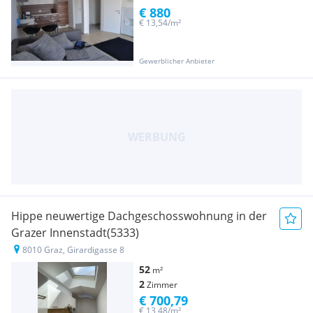
€ 880
€ 13,54/m²
Gewerblicher Anbieter
Hippe neuwertige Dachgeschosswohnung in der
Grazer Innenstadt(5333)
8010 Graz, Girardigasse 8
52
m²
2
Zimmer
€ 700,79
€ 13,48/m²