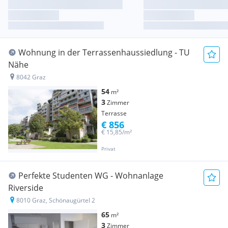
Wohnung in der Terrassenhaussiedlung - TU
Nähe
8042 Graz
54
m²
3
Zimmer
Terrasse
€ 856
€ 15,85/m²
Privat
Perfekte Studenten WG - Wohnanlage
Riverside
8010 Graz, Schönaugürtel 2
65
m²
3
Zimmer