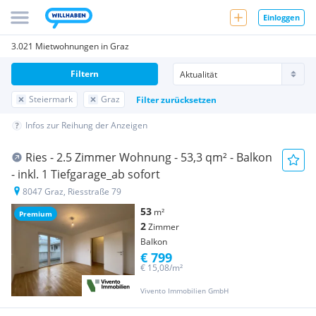
Einloggen
3.021 Mietwohnungen in Graz
Filtern
Steiermark
Graz
Filter zurücksetzen
Infos zur Reihung der Anzeigen
Ries - 2.5 Zimmer Wohnung - 53,3 qm² - Balkon
- inkl. 1 Tiefgarage_ab sofort
8047 Graz, Riesstraße 79
53
m²
Premium
2
Zimmer
Balkon
€ 799
€ 15,08/m²
Vivento Immobilien GmbH