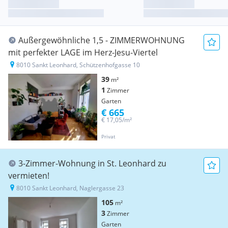
Außergewöhnliche 1,5 - ZIMMERWOHNUNG
mit perfekter LAGE im Herz-Jesu-Viertel
8010 Sankt Leonhard, Schützenhofgasse 10
39
m²
1
Zimmer
Garten
€ 665
€ 17,05/m²
Privat
3-Zimmer-Wohnung in St. Leonhard zu
vermieten!
8010 Sankt Leonhard, Naglergasse 23
105
m²
3
Zimmer
Garten