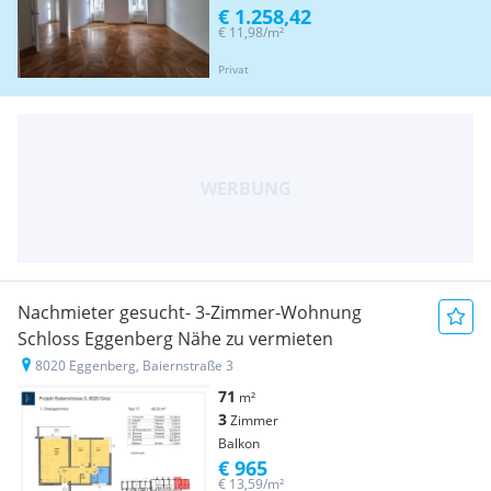
€ 1.258,42
€ 11,98/m²
Privat
Nachmieter gesucht- 3-Zimmer-Wohnung
Schloss Eggenberg Nähe zu vermieten
8020 Eggenberg, Baiernstraße 3
71
m²
3
Zimmer
Balkon
€ 965
€ 13,59/m²