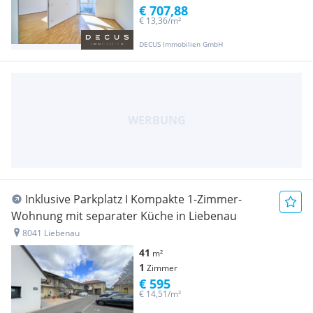
€ 707,88
€ 13,36/m²
DECUS Immobilien GmbH
Inklusive Parkplatz I Kompakte 1-Zimmer-
Wohnung mit separater Küche in Liebenau
8041 Liebenau
41
m²
1
Zimmer
€ 595
€ 14,51/m²