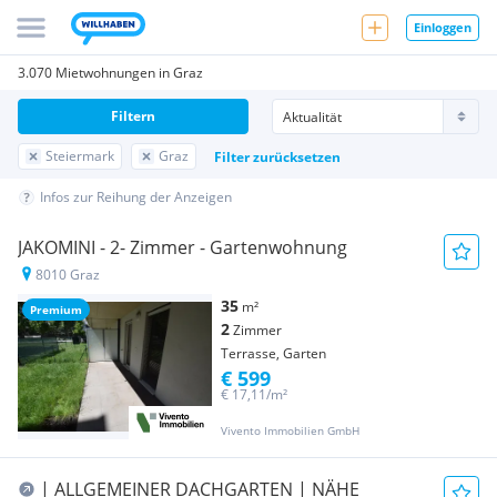
Einloggen
3.070 Mietwohnungen in Graz
Filtern
Steiermark
Graz
Filter zurücksetzen
Infos zur Reihung der Anzeigen
JAKOMINI - 2- Zimmer - Gartenwohnung
8010 Graz
35
m²
Premium
2
Zimmer
Terrasse, Garten
€ 599
€ 17,11/m²
Vivento Immobilien GmbH
| ALLGEMEINER DACHGARTEN | NÄHE