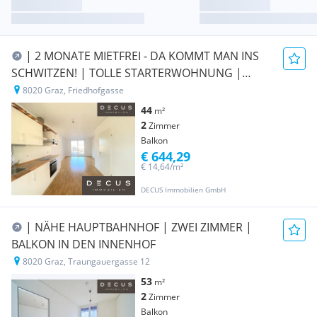
| 2 MONATE MIETFREI - DA KOMMT MAN INS
SCHWITZEN! | TOLLE STARTERWOHNUNG |
SINGLES ODER PÄRCHEN | 2 ZIMMER
8020 Graz, Friedhofgasse
44
m²
2
Zimmer
Balkon
€ 644,29
€ 14,64/m²
DECUS Immobilien GmbH
| NÄHE HAUPTBAHNHOF | ZWEI ZIMMER |
BALKON IN DEN INNENHOF
8020 Graz, Traungauergasse 12
53
m²
2
Zimmer
Balkon