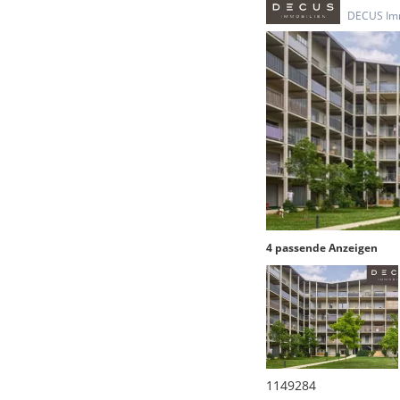
DECUS Im
4 passende Anzeigen
1149284