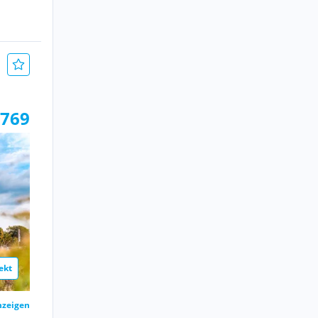
 769
ekt
nzeigen