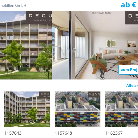
ab €
mobilien GmbH
zum Proj
Alle a
1157643
1157648
1162367