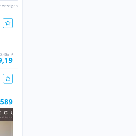
er Anzeigen
0,40/m²
9,19
 589