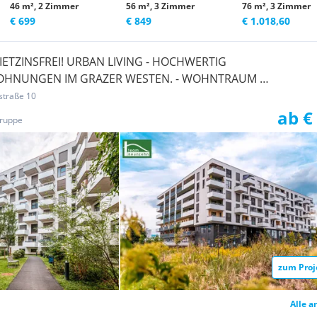
46 m², 2 Zimmer
56 m², 3 Zimmer
76 m², 3 Zimmer
€ 699
€ 849
€ 1.018,60
ETZINSFREI! URBAN LIVING - HOCHWERTIG
OHNUNGEN IM GRAZER WESTEN. - WOHNTRAUM
straße 10
ab €
ruppe
zum Proj
Alle a