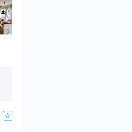
Alle
Etage 1/Top 21
Etage 6/Top 154
79 m², 4 Zimmer
68 m², 3 Zimmer
€ 1.399
€ 1.199