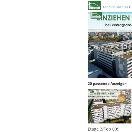
teamneunzehn-G
20 passende Anzeigen
Etage 3/Top 009