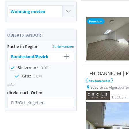
Premium
OBJEKTSTANDORT
Suche in Region
Zurücksetzen
Bundesland/Bezirk
Steiermark
3.071
| FH JOANNEUM | 
Graz
3.071
Neubauprojekt
oder
8020 Graz, Algersdorfer
direkt nach Orten
DECUS Im
PLZ/Ort eingeben