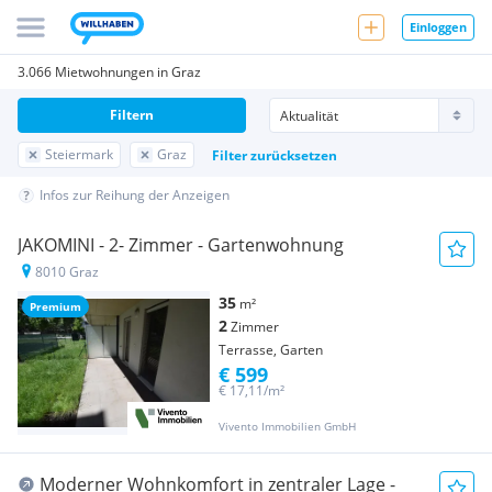
Einloggen
3.066 Mietwohnungen in Graz
Filtern
Steiermark
Graz
Filter zurücksetzen
Infos zur Reihung der Anzeigen
JAKOMINI - 2- Zimmer - Gartenwohnung
8010 Graz
35
m²
Premium
2
Zimmer
Terrasse, Garten
€ 599
€ 17,11/m²
Vivento Immobilien GmbH
Moderner Wohnkomfort in zentraler Lage -