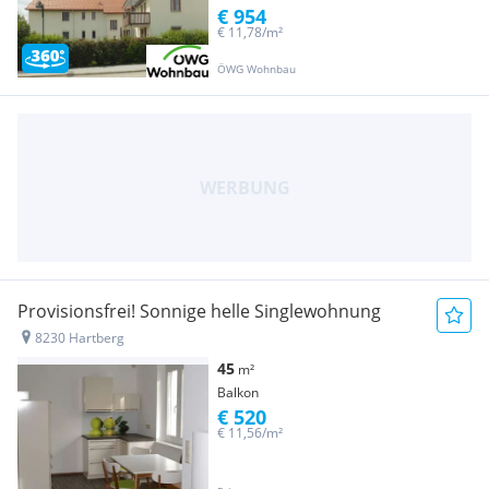
€ 954
€ 11,78/m²
ÖWG Wohnbau
Provisionsfrei! Sonnige helle Singlewohnung
8230 Hartberg
45
m²
Balkon
€ 520
€ 11,56/m²