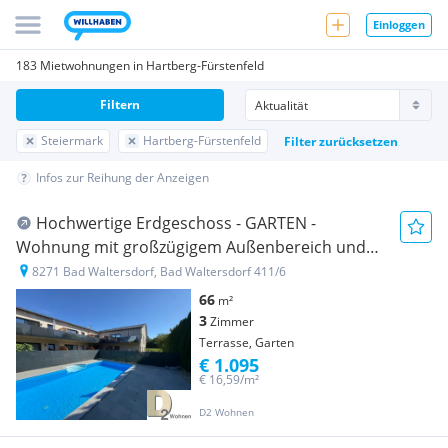
Einloggen
183 Mietwohnungen in Hartberg-Fürstenfeld
Filtern
Steiermark
Hartberg-Fürstenfeld
Filter zurücksetzen
Infos zur Reihung der Anzeigen
Hochwertige Erdgeschoss - GARTEN -
Wohnung mit großzügigem Außenbereich und
moderner Ausstattung
8271 Bad Waltersdorf, Bad Waltersdorf 411/6
66
m²
3
Zimmer
Terrasse, Garten
€ 1.095
€ 16,59/m²
D2 Wohnen