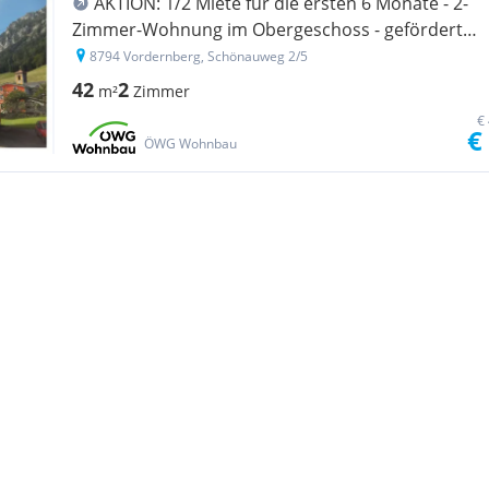
AKTION: 1/2 Miete für die ersten 6 Monate - 2-
Zimmer-Wohnung im Obergeschoss - geförderte
Miete - 2 Zimmer
8794 Vordernberg, Schönauweg 2/5
42
2
m²
Zimmer
€
€
ÖWG Wohnbau