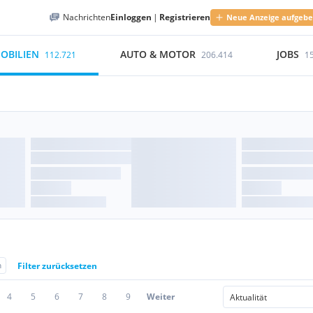
Nachrichten
Einloggen
|
Registrieren
Neue Anzeige aufgeb
OBILIEN
AUTO & MOTOR
JOBS
112.721
206.414
1
n
Filter zurücksetzen
4
5
6
7
8
9
Weiter