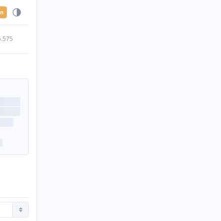
en
5.575