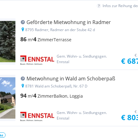
Infos zur Reihung d
Geförderte Mietwohnung in Radmer
8795 Radmer, Radmer an der Stube 42 d
86
4
m²
Zimmer
Terrasse
€
Gem. Wohn- u. Siedlungsgen.
€ 68
Ennstal
Mietwohnung in Wald am Schoberpaß
8781 Wald am Schoberpaß, Nr. 67 D
94
4
m²
Zimmer
Balkon, Loggia
€
Gem. Wohn- u. Siedlungsgen.
€ 80
Ennstal
kt