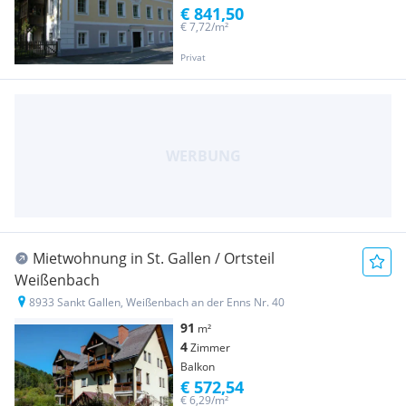
€ 841,50
€ 7,72/m²
Privat
Mietwohnung in St. Gallen / Ortsteil
Weißenbach
8933 Sankt Gallen, Weißenbach an der Enns Nr. 40
91
m²
4
Zimmer
Balkon
€ 572,54
€ 6,29/m²