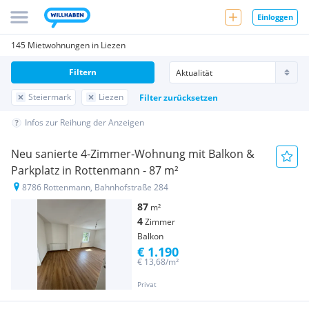
Einloggen
145 Mietwohnungen in Liezen
Filtern
Steiermark
Liezen
Filter zurücksetzen
Infos zur Reihung der Anzeigen
Neu sanierte 4-Zimmer-Wohnung mit Balkon &
Parkplatz in Rottenmann - 87 m²
8786 Rottenmann, Bahnhofstraße 284
87
m²
4
Zimmer
Balkon
€ 1.190
€ 13,68/m²
Privat