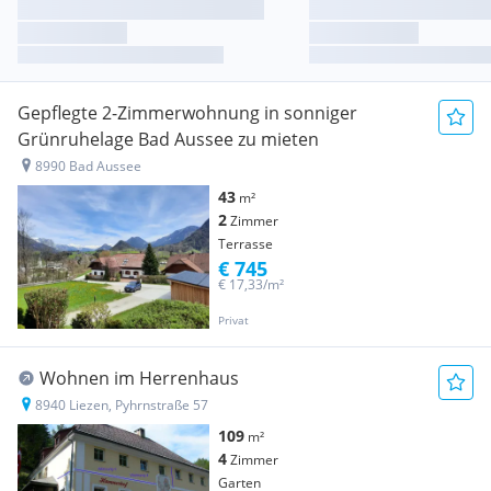
Gepflegte 2-Zimmerwohnung in sonniger
Grünruhelage Bad Aussee zu mieten
8990 Bad Aussee
43
m²
2
Zimmer
Terrasse
€ 745
€ 17,33/m²
Privat
Wohnen im Herrenhaus
8940 Liezen, Pyhrnstraße 57
109
m²
4
Zimmer
Garten