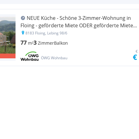
NEUE Küche - Schöne 3-Zimmer-Wohnung in
Floing - geförderte Miete ODER geförderte Miete
mit Kaufoption - 3 Zimmer
8183 Floing, Lebing 98/6
77
3
m²
Zimmer
Balkon
€
€
ÖWG Wohnbau