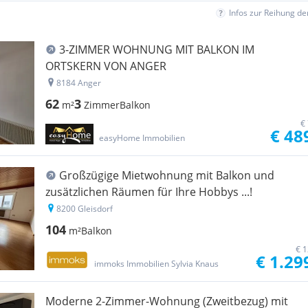
Infos zur Reihung d
3-ZIMMER WOHNUNG MIT BALKON IM
ORTSKERN VON ANGER
8184 Anger
62
3
m²
Zimmer
Balkon
€
€ 48
easyHome Immobilien
Großzügige Mietwohnung mit Balkon und
zusätzlichen Räumen für Ihre Hobbys ...!
8200 Gleisdorf
104
m²
Balkon
€ 1
€ 1.29
immoks Immobilien Sylvia Knaus
Moderne 2-Zimmer-Wohnung (Zweitbezug) mit