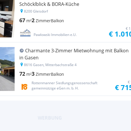
Schöcklblick & BORA-Küche
8200 Gleisdorf
67
2
m²
Zimmer
Balkon
€ 1
€ 1.01
Pawlowski Immobilien e.U.
Charmante 3-Zimmer Mietwohnung mit Balkon
in Gasen
8616 Gasen, Mitterbachstraße 4
72
3
m²
Zimmer
Balkon
€
Rottenmanner Siedlungsgenossenschaft
€ 71
gemeinnützige eGen m. b. H.