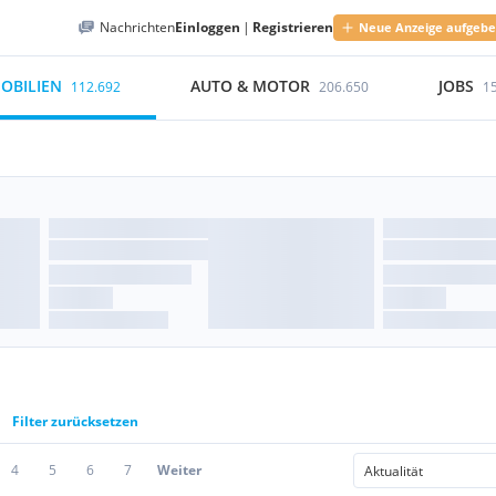
Nachrichten
Einloggen
|
Registrieren
Neue Anzeige aufgeb
OBILIEN
AUTO & MOTOR
JOBS
112.692
206.650
1
Filter zurücksetzen
4
5
6
7
Weiter