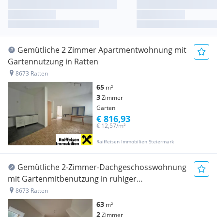
Gemütliche 2 Zimmer Apartmentwohnung mit
Gartennutzung in Ratten
8673 Ratten
65
m²
3
Zimmer
Garten
€ 816,93
€ 12,57/m²
Raiffeisen Immobilien Steiermark
Gemütliche 2-Zimmer-Dachgeschosswohnung
mit Gartenmitbenutzung in ruhiger
Waldrandlage
8673 Ratten
63
m²
2
Zimmer