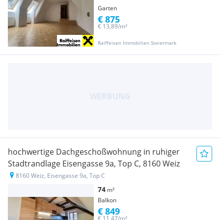
Garten
€ 875
€ 13,89/m²
Raiffeisen Immobilien Steiermark
hochwertige Dachgeschoßwohnung in ruhiger
Stadtrandlage Eisengasse 9a, Top C, 8160 Weiz
8160 Weiz, Eisengasse 9a, Top C
74
m²
Balkon
€ 849
€ 11,47/m²