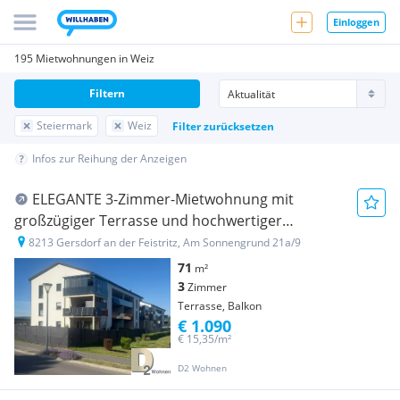
Einloggen
195 Mietwohnungen in Weiz
Filtern
Steiermark
Weiz
Filter zurücksetzen
Infos zur Reihung der Anzeigen
ELEGANTE 3-Zimmer-Mietwohnung mit
großzügiger Terrasse und hochwertiger
Ausstattung inkl. POOL
8213 Gersdorf an der Feistritz, Am Sonnengrund 21a/9
71
m²
3
Zimmer
Terrasse, Balkon
€ 1.090
€ 15,35/m²
D2 Wohnen