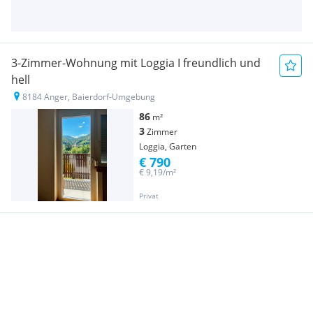
3-Zimmer-Wohnung mit Loggia I freundlich und
hell
8184 Anger, Baierdorf-Umgebung
86
m²
3
Zimmer
Loggia, Garten
€ 790
€ 9,19/m²
Privat