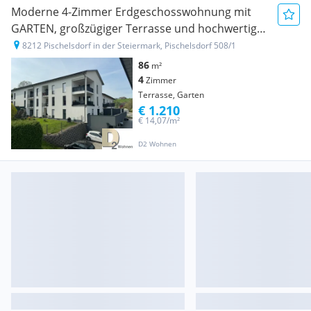
Moderne 4-Zimmer Erdgeschosswohnung mit
GARTEN, großzügiger Terrasse und hochwertiger
Ausstattung in optimaler Lage in Pischelsdorf
8212 Pischelsdorf in der Steiermark, Pischelsdorf 508/1
86
m²
4
Zimmer
Terrasse, Garten
€ 1.210
€ 14,07/m²
D2 Wohnen