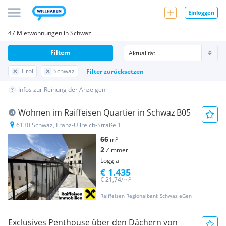
Einloggen
47 Mietwohnungen in Schwaz
Filtern
Tirol
Schwaz
Filter zurücksetzen
Infos zur Reihung der Anzeigen
Wohnen im Raiffeisen Quartier in Schwaz B05
6130 Schwaz, Franz-Ullreich-Straße 1
66
m²
2
Zimmer
Loggia
€ 1.435
€ 21,74/m²
Raiffeisen Regionalbank Schwaz eGen
Exclusives Penthouse über den Dächern von