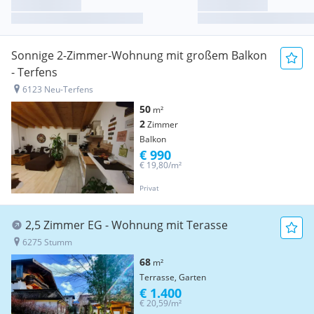
Sonnige 2-Zimmer-Wohnung mit großem Balkon
- Terfens
6123 Neu-Terfens
50
m²
2
Zimmer
Balkon
€ 990
€ 19,80/m²
Privat
2,5 Zimmer EG - Wohnung mit Terasse
6275 Stumm
68
m²
Terrasse, Garten
€ 1.400
€ 20,59/m²