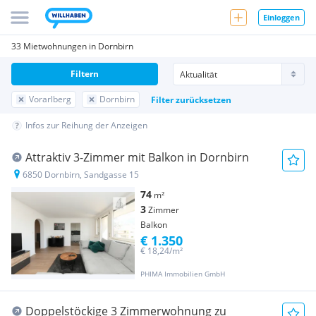
Einloggen
33 Mietwohnungen in Dornbirn
Filtern
Vorarlberg
Dornbirn
Filter zurücksetzen
Infos zur Reihung der Anzeigen
Attraktiv 3-Zimmer mit Balkon in Dornbirn
6850 Dornbirn, Sandgasse 15
74
m²
3
Zimmer
Balkon
€ 1.350
€ 18,24/m²
PHIMA Immobilien GmbH
Doppelstöckige 3 Zimmerwohnung zu