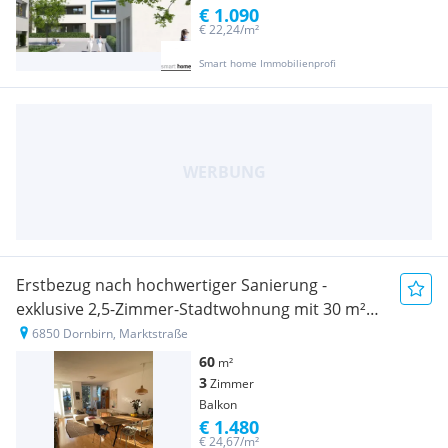
€ 1.090
€ 22,24/m²
Smart home Immobilienprofi
Erstbezug nach hochwertiger Sanierung -
exklusive 2,5-Zimmer-Stadtwohnung mit 30 m²
Sonnenterrasse in Dornbirn
6850 Dornbirn, Marktstraße
60
m²
3
Zimmer
Balkon
€ 1.480
€ 24,67/m²