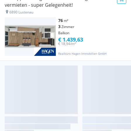
vermieten - super Gelegenheit!
6890 Lustenau
76
m²
3
Zimmer
Balkon
€ 1.439,63
€ 18,94/m²
Realbüro Hagen Immobilien GmbH