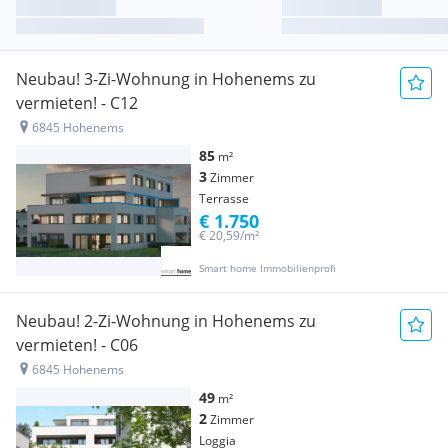
Neubau! 3-Zi-Wohnung in Hohenems zu
vermieten! - C12
6845 Hohenems
85
m²
3
Zimmer
Terrasse
€ 1.750
€ 20,59/m²
Smart home Immobilienprofi
Neubau! 2-Zi-Wohnung in Hohenems zu
vermieten! - C06
6845 Hohenems
49
m²
2
Zimmer
Loggia