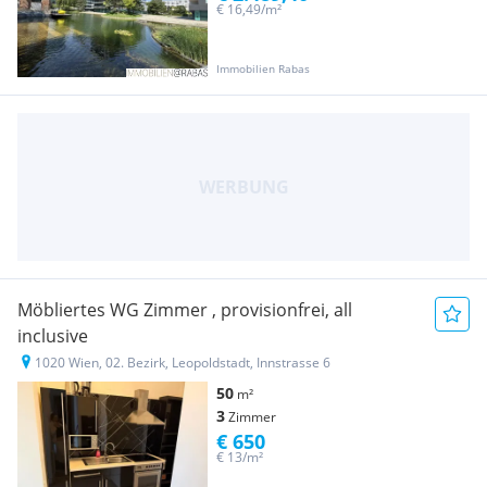
€ 16,49/m²
Immobilien Rabas
Möbliertes WG Zimmer , provisionfrei, all
inclusive
1020 Wien, 02. Bezirk, Leopoldstadt, Innstrasse 6
50
m²
3
Zimmer
€ 650
€ 13/m²