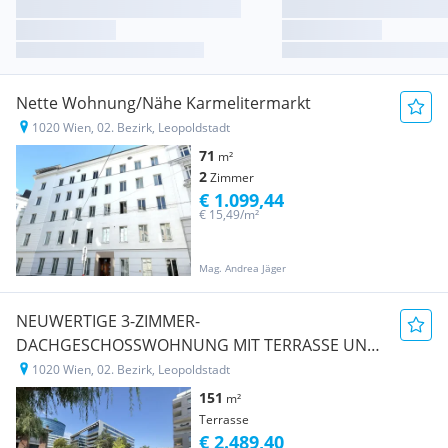
Nette Wohnung/Nähe Karmelitermarkt
1020 Wien, 02. Bezirk, Leopoldstadt
71
m²
2
Zimmer
€ 1.099,44
€ 15,49/m²
Mag. Andrea Jäger
NEUWERTIGE 3-ZIMMER-
DACHGESCHOSSWOHNUNG MIT TERRASSE UND
GARAGE IM BELIEBTEN 2. BEZIRK
1020 Wien, 02. Bezirk, Leopoldstadt
151
m²
Terrasse
€ 2.489,40