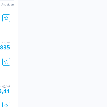
er Anzeigen
 9,18/m²
 835
4,42/m²
6,41