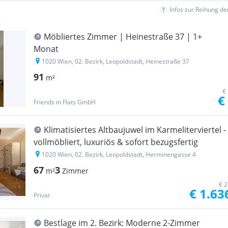
Infos zur Reihung d
Möbliertes Zimmer | Heinestraße 37 | 1+
Monat
1020 Wien, 02. Bezirk, Leopoldstadt, Heinestraße 37
91
m²
€
€
Friends in Flats GmbH
Klimatisiertes Altbaujuwel im Karmeliterviertel -
vollmöbliert, luxuriös & sofort bezugsfertig
1020 Wien, 02. Bezirk, Leopoldstadt, Herminengasse 4
67
3
m²
Zimmer
€ 2
€ 1.63
Privat
Bestlage im 2. Bezirk: Moderne 2-Zimmer