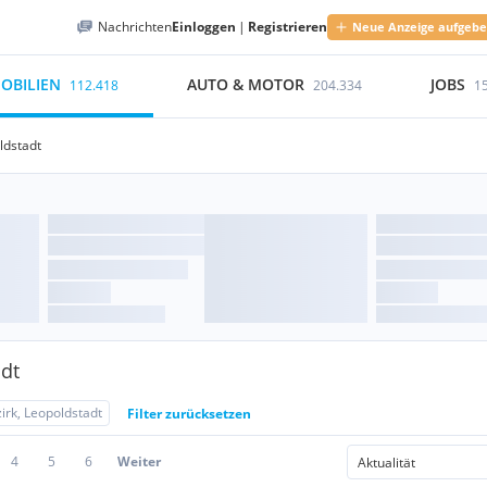
Nachrichten
Einloggen
|
Registrieren
Neue Anzeige aufgeb
OBILIEN
AUTO & MOTOR
JOBS
112.418
204.334
1
ldstadt
adt
irk, Leopoldstadt
Filter zurücksetzen
4
5
6
Weiter