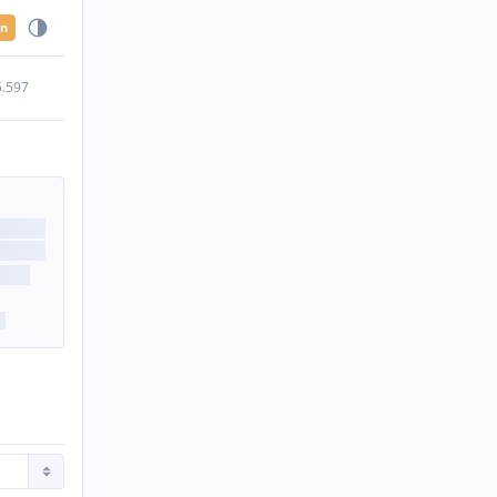
en
5.597