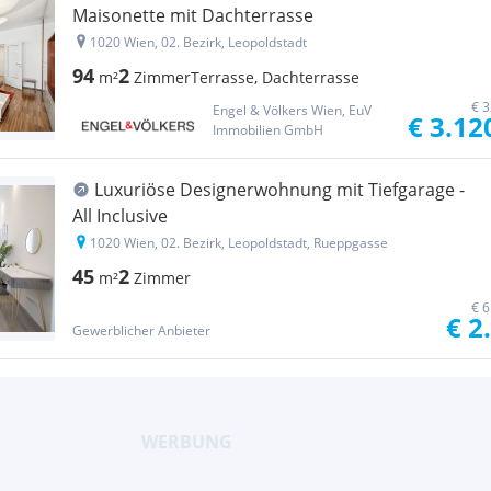
Maisonette mit Dachterrasse
1020 Wien, 02. Bezirk, Leopoldstadt
94
2
m²
Zimmer
Terrasse, Dachterrasse
€ 3
Engel & Völkers Wien, EuV
€ 3.12
Immobilien GmbH
Luxuriöse Designerwohnung mit Tiefgarage -
All Inclusive
1020 Wien, 02. Bezirk, Leopoldstadt, Rueppgasse
45
2
m²
Zimmer
€ 6
€ 2
Gewerblicher Anbieter