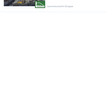
teamneunzehn-Gruppe