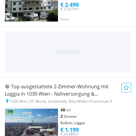
€ 2.490
€ 27,67/m²
Privat
Top ausgestattete 2-Zimmer-Wohnung mit
Loggia in 1030 Wien - Nahversorgung &
öffentliche Verkehrsmittel in Gehweite
1030 Wien, 03. Bezirk, Landstraße, Billy-Wilder-Promenade 9
48
m²
2
Zimmer
Balkon, Loggia
€ 1.199
€ 24,98/m²