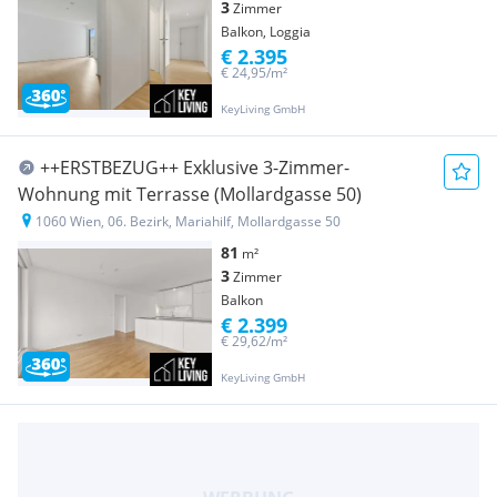
3
Zimmer
Balkon, Loggia
€ 2.395
€ 24,95/m²
KeyLiving GmbH
++ERSTBEZUG++ Exklusive 3-Zimmer-
Wohnung mit Terrasse (Mollardgasse 50)
1060 Wien, 06. Bezirk, Mariahilf, Mollardgasse 50
81
m²
3
Zimmer
Balkon
€ 2.399
€ 29,62/m²
KeyLiving GmbH