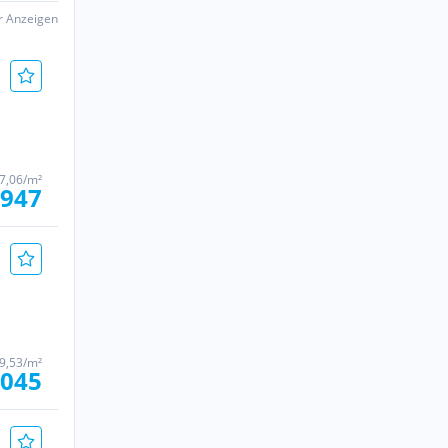
er Anzeigen
7,06/m²
 947
9,53/m²
.045