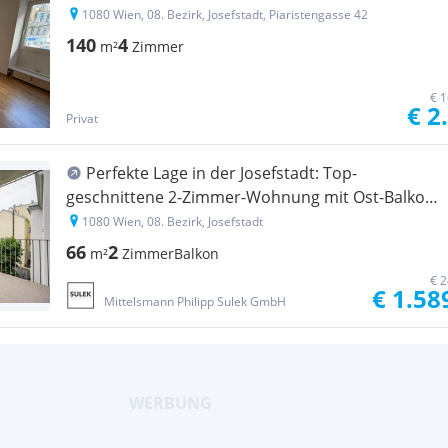
1080 Wien, 08. Bezirk, Josefstadt, Piaristengasse 42
140
4
m²
Zimmer
€ 1
€ 2
Privat
Perfekte Lage in der Josefstadt: Top-
geschnittene 2-Zimmer-Wohnung mit Ost-Balkon
ab 1.9.
1080 Wien, 08. Bezirk, Josefstadt
66
2
m²
Zimmer
Balkon
€ 2
€ 1.58
Mittelsmann Philipp Sulek GmbH