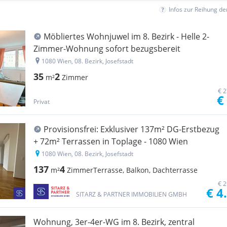
Infos zur Reihung d
Möbliertes Wohnjuwel im 8. Bezirk - Helle 2-
Zimmer-Wohnung sofort bezugsbereit
1080 Wien, 08. Bezirk, Josefstadt
35
2
m²
Zimmer
€ 2
€
Privat
Provisionsfrei: Exklusiver 137m² DG-Erstbezug
+ 72m² Terrassen in Toplage - 1080 Wien
1080 Wien, 08. Bezirk, Josefstadt
137
4
m²
Zimmer
Terrasse, Balkon, Dachterrasse
€ 2
€ 4
SITARZ & PARTNER IMMOBILIEN GMBH
Wohnung, 3er-4er-WG im 8. Bezirk, zentral