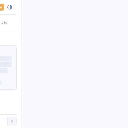
en
5.586