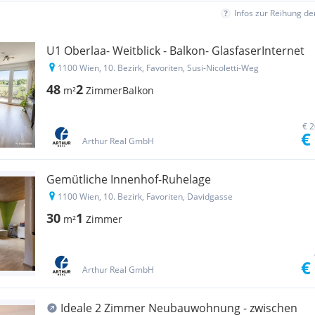
Infos zur Reihung d
U1 Oberlaa- Weitblick - Balkon- GlasfaserInternet
1100 Wien, 10. Bezirk, Favoriten, Susi-Nicoletti-Weg
48
2
m²
Zimmer
Balkon
€ 2
€
Arthur Real GmbH
Gemütliche Innenhof-Ruhelage
1100 Wien, 10. Bezirk, Favoriten, Davidgasse
30
1
m²
Zimmer
€
Arthur Real GmbH
Ideale 2 Zimmer Neubauwohnung - zwischen