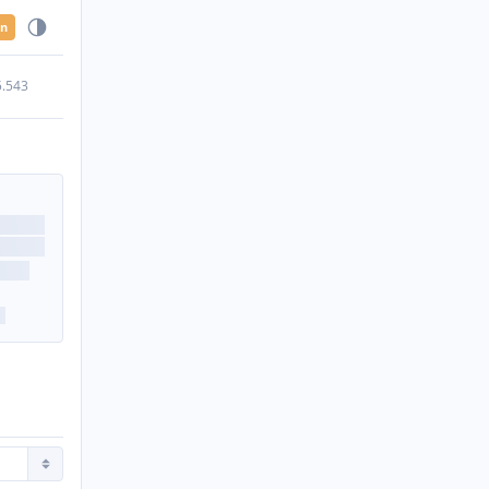
en
5.543