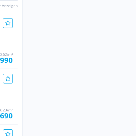
er Anzeigen
0,62/m²
 990
€ 23/m²
 690