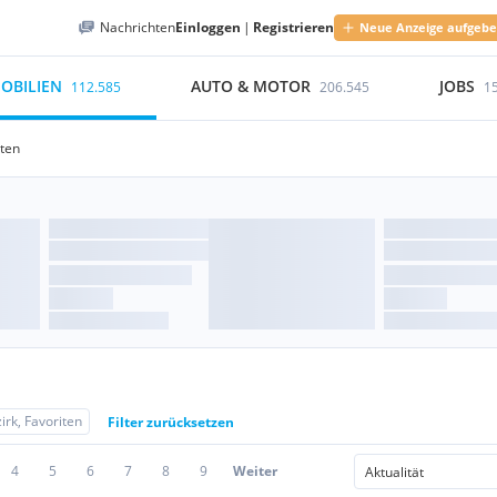
Nachrichten
Einloggen
|
Registrieren
Neue Anzeige aufgeb
OBILIEN
AUTO & MOTOR
JOBS
112.585
206.545
1
iten
irk, Favoriten
Filter zurücksetzen
4
5
6
7
8
9
Weiter