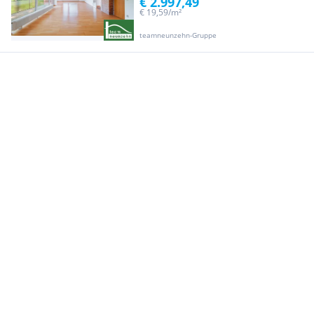
€ 2.997,49
€ 19,59/m²
teamneunzehn-Gruppe