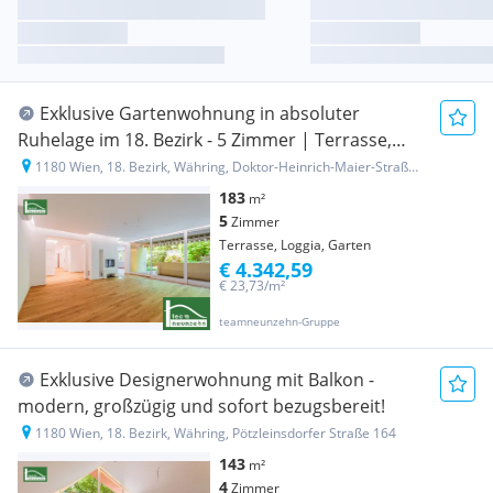
Exklusive Gartenwohnung in absoluter
Ruhelage im 18. Bezirk - 5 Zimmer | Terrasse,
Garten, Pool & Sauna
1180 Wien, 18. Bezirk, Währing, Doktor-Heinrich-Maier-Straße 60
183
m²
5
Zimmer
Terrasse, Loggia, Garten
€ 4.342,59
€ 23,73/m²
teamneunzehn-Gruppe
Exklusive Designerwohnung mit Balkon -
modern, großzügig und sofort bezugsbereit!
1180 Wien, 18. Bezirk, Währing, Pötzleinsdorfer Straße 164
143
m²
4
Zimmer