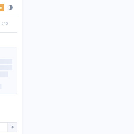
en
5.540