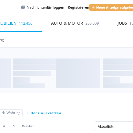
Nachrichten
Einloggen
|
Registrieren
Neue Anzeige aufgeb
OBILIEN
AUTO & MOTOR
JOBS
112.456
205.009
1
ing
zirk, Währing
Filter zurücksetzen
4
5
Weiter