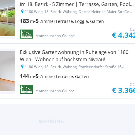
im 18. Bezirk - 5 Zimmer | Terrasse, Garten, Pool
& Sauna
1180 Wien, 18. Bezirk, Währing, Doktor-Heinrich-Maier-Straße 60
183
5
m²
Zimmer
Terrasse, Loggia, Garten
€ 2
€ 4.34
teamneunzehn-Gruppe
Exklusive Gartenwohnung in Ruhelage von 1180
Wien - Wohnen auf höchstem Niveau!
1180 Wien, 18. Bezirk, Währing, Pötzleinsdorfer Straße 164
144
5
m²
Zimmer
Terrasse, Garten
€ 2
€ 3.36
teamneunzehn-Gruppe