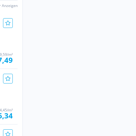
er Anzeigen
9,59/m²
7,49
4,45/m²
6,34