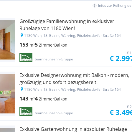
Infos zur Reihung d
Großzügige Familienwohnung in exklusiver
Ruhelage von 1180 Wien!
1180 Wien, 18. Bezirk, Währing, Pötzleinsdorfer Straße 164
153
5
m²
Zimmer
Balkon
€ 1
€ 2.99
teamneunzehn-Gruppe
Exklusive Designerwohnung mit Balkon - modern,
großzügig und sofort bezugsbereit!
1180 Wien, 18. Bezirk, Währing, Pötzleinsdorfer Straße 164
143
4
m²
Zimmer
Balkon
€ 2
€ 3.49
teamneunzehn-Gruppe
Exklusive Gartenwohnung in absoluter Ruhelage