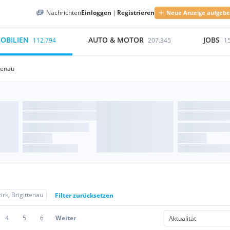
Nachrichten
Einloggen
|
Registrieren
Neue Anzeige aufgeb
OBILIEN
AUTO & MOTOR
JOBS
112.794
207.345
1
ttenau
u
irk, Brigittenau
Filter zurücksetzen
4
5
6
Weiter