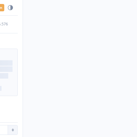
en
5.576