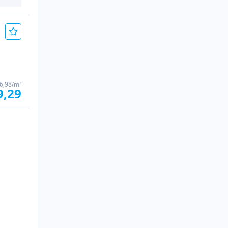
6,98/m²
9,29