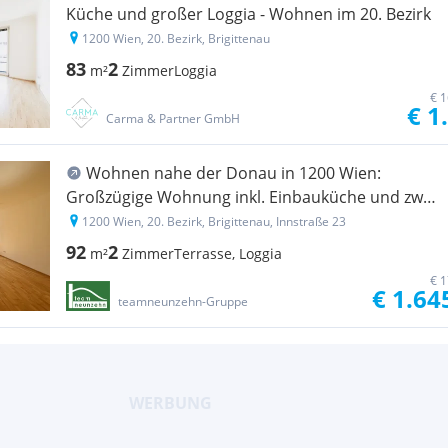
Küche und großer Loggia - Wohnen im 20. Bezirk
1200 Wien, 20. Bezirk, Brigittenau
83
2
m²
Zimmer
Loggia
€ 1
€ 1
Carma & Partner GmbH
Wohnen nahe der Donau in 1200 Wien:
Großzügige Wohnung inkl. Einbauküche und zwei
Freiflächen!
1200 Wien, 20. Bezirk, Brigittenau, Innstraße 23
92
2
m²
Zimmer
Terrasse, Loggia
€ 1
€ 1.64
teamneunzehn-Gruppe