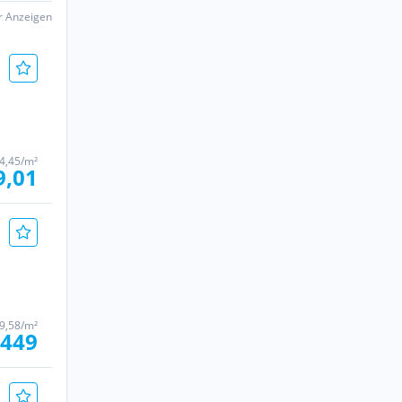
er Anzeigen
4,45/m²
9,01
9,58/m²
.449