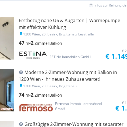
Infos zur Reihung d
Erstbezug nahe U6 & Augarten | Wärmepumpe
mit effektiver Kühlung
1200 Wien, 20. Bezirk, Brigittenau, Leystraße
47
2
m²
Zimmer
Balkon
€ 2
€ 1.14
ESTINA Immobilien GmbH
Moderne 2-Zimmer-Wohnung mit Balkon in
1200 Wien - Ihr neues Zuhause wartet!
1200 Wien, 20. Bezirk, Brigittenau
74
2
m²
Zimmer
Balkon
€ 1
Fermoso Immobilientreuhand
€ 1
GmbH
Großzügige 2-Zimmer-Wohnung mit separater