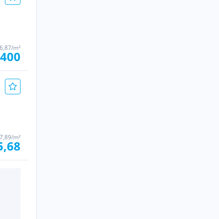
6,87/m²
.400
7,89/m²
5,68