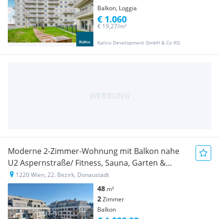
Balkon, Loggia
€ 1.060
€ 19,27/m²
Kallco Development GmbH & Co KG
Moderne 2-Zimmer-Wohnung mit Balkon nahe
U2 Aspernstraße/ Fitness, Sauna, Garten &
Gemeinschaftsraum im Haus
1220 Wien, 22. Bezirk, Donaustadt
48
m²
2
Zimmer
Balkon