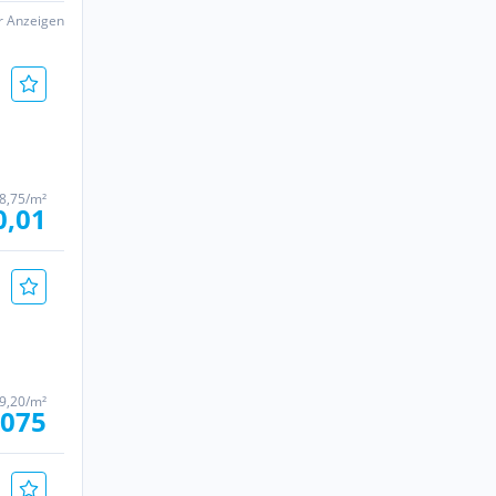
er Anzeigen
8,75/m²
0,01
9,20/m²
.075