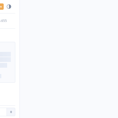
en
5.655