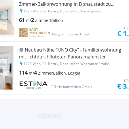
Zimmer-Balkonwohnung in Donaustadt zu
vermieten!
1220 Wien, 22. Bezirk, Donaustadt, Klenaugasse
61
2
m²
Zimmer
Balkon
€ 2
€ 1
Nagy Immobilien GmbH
Neubau Nähe "UNO City" - Familienwohnung
mit lichtdurchfluteten Panoramafenster
1220 Wien, 22. Bezirk, Donaustadt, Wagramer Straße
114
4
m²
Zimmer
Balkon, Loggia
€ 3
€ 3
ESTINA Immobilien GmbH