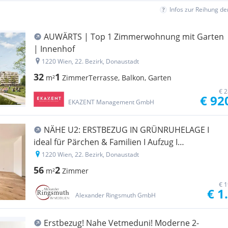
Infos zur Reihung d
AUWÄRTS | Top 1 Zimmerwohnung mit Garten
| Innenhof
1220 Wien, 22. Bezirk, Donaustadt
32
1
m²
Zimmer
Terrasse, Balkon, Garten
€ 2
€ 92
EKAZENT Management GmbH
NÄHE U2: ERSTBEZUG IN GRÜNRUHELAGE I
ideal für Pärchen & Familien I Aufzug I
Fußbodenheizung & Kühlung I Luft-Wasser-
1220 Wien, 22. Bezirk, Donaustadt
Wärmepumpe I elektrische Raffstores
56
2
m²
Zimmer
€ 1
€ 1
Alexander Ringsmuth GmbH
Erstbezug! Nahe Vetmeduni! Moderne 2-