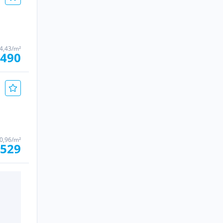
4,43/m²
.490
0,96/m²
.529