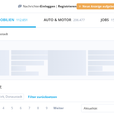
Nachrichten
Einloggen
|
Registrieren
Neue Anzeige aufgeb
OBILIEN
AUTO & MOTOR
JOBS
112.651
206.477
1
ustadt
t
zirk, Donaustadt
Filter zurücksetzen
4
5
6
7
8
9
Weiter