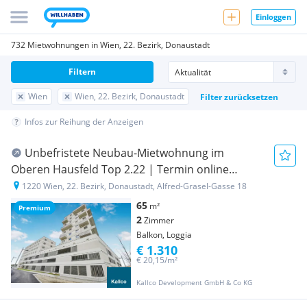
Einloggen
732 Mietwohnungen in Wien, 22. Bezirk, Donaustadt
Filtern
Wien
Wien, 22. Bezirk, Donaustadt
Filter zurücksetzen
Infos zur Reihung der Anzeigen
Unbefristete Neubau-Mietwohnung im
Oberen Hausfeld Top 2.22 | Termin online
buchen: www.hausfeld22.at/nordlicht
1220 Wien, 22. Bezirk, Donaustadt, Alfred-Grasel-Gasse 18
65
m²
Premium
2
Zimmer
Balkon, Loggia
€ 1.310
€ 20,15/m²
Kallco Development GmbH & Co KG