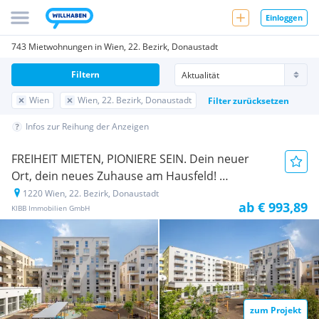
Einloggen
743 Mietwohnungen in Wien, 22. Bezirk, Donaustadt
Filtern
Wien
Wien, 22. Bezirk, Donaustadt
Filter zurücksetzen
Infos zur Reihung der Anzeigen
FREIHEIT MIETEN, PIONIERE SEIN. Dein neuer
Ort, dein neues Zuhause am Hausfeld!
1220 Wien, 22. Bezirk, Donaustadt
Neubauprojekt
ab € 993,89
KIBB Immobilien GmbH
zum Projekt