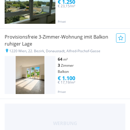
€ 1.250
€ 23,15/m²
Privat
Provisionsfreie 3-Zimmer-Wohnung imit Balkon
ruhiger Lage
1220 Wien, 22. Bezirk, Donaustadt, Alfred-Pischof-Gasse
64
m²
3
Zimmer
Balkon
€ 1.100
€ 17,19/m²
Privat