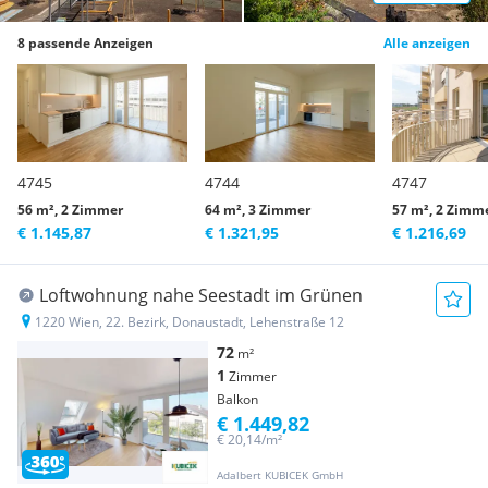
8 passende Anzeigen
Alle anzeigen
4745
4744
4747
56 m², 2 Zimmer
64 m², 3 Zimmer
57 m², 2 Zimm
€ 1.145,87
€ 1.321,95
€ 1.216,69
Loftwohnung nahe Seestadt im Grünen
1220 Wien, 22. Bezirk, Donaustadt, Lehenstraße 12
72
m²
1
Zimmer
Balkon
€ 1.449,82
€ 20,14/m²
Adalbert KUBICEK GmbH