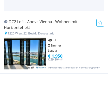
DC2 Loft - Above Vienna - Wohnen mit
Horizonteffekt
1220 Wien, 22. Bezirk, Donaustadt
49
m²
2
Zimmer
Loggia
€ 1.950
€ 39,80/m²
IMMOcontract Immobilien Vermittlung GmbH