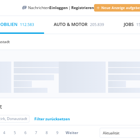
Nachrichten
Einloggen
|
Registrieren
Neue Anzeige aufgeb
OBILIEN
AUTO & MOTOR
JOBS
112.583
205.839
1
ustadt
t
zirk, Donaustadt
Filter zurücksetzen
4
5
6
7
8
9
Weiter