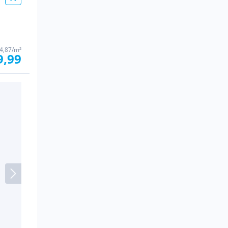
4,87/m²
9,99