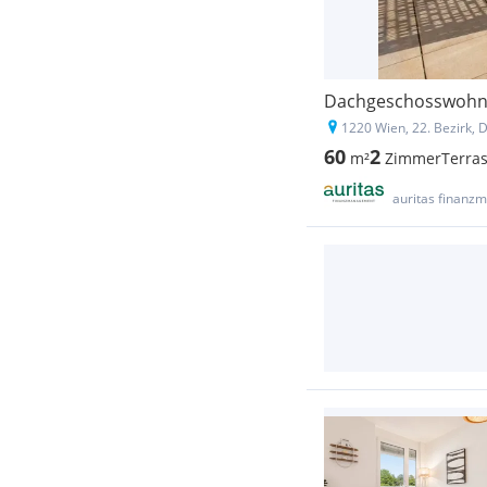
1220 Wien, 22. Bezirk, 
60
2
m²
Zimmer
Terras
auritas finan