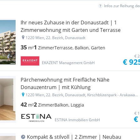
Infos zur Reihung d
Ihr neues Zuhause in der Donaustadt | 1
Zimmerwohnung mit Garten und Terrasse
1220 Wien, 22. Bezirk, Donaustadt
35
1
m²
Zimmer
Terrasse, Balkon, Garten
€ 2
€ 92
EKAZENT Management GmbH
Pärchenwohnung mit Freifläche Nähe
Donauzentrum | mit Kühlung
1220 Wien, 22. Bezirk, Donaustadt, Kirschblütenpark - Arakawastraße 7 - Bonsaigasse 4
42
2
m²
Zimmer
Balkon, Loggia
€ 1
€
ESTINA Immobilien GmbH
Kompakt & stilvoll | 2 Zimmer | Neubau