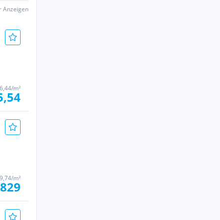
er Anzeigen
6,44/m²
5,54
9,74/m²
 829