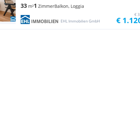
33
1
m²
Zimmer
Balkon, Loggia
€ 3
€ 1.12
EHL Immobilien GmbH