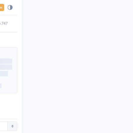
en
5.747