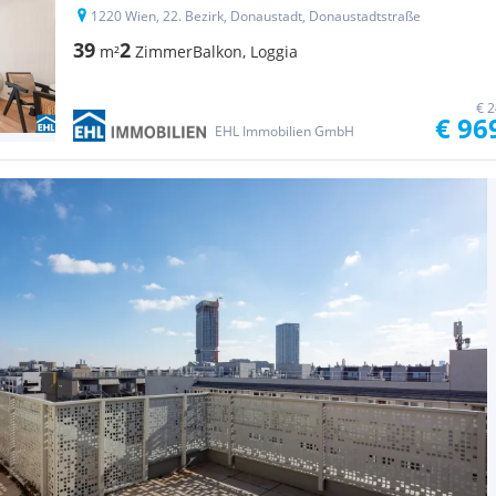
1220 Wien, 22. Bezirk, Donaustadt, Donaustadtstraße
39
2
m²
Zimmer
Balkon, Loggia
€ 2
€ 96
EHL Immobilien GmbH