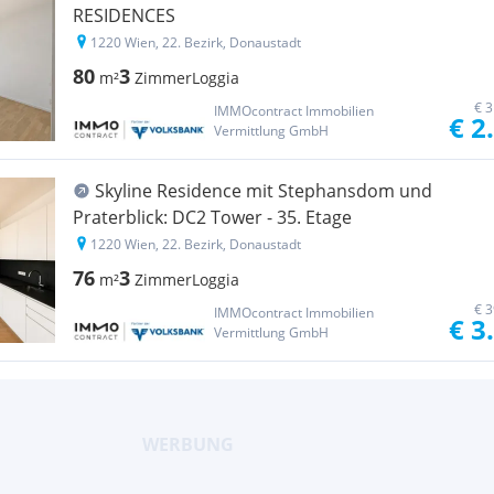
RESIDENCES
1220 Wien, 22. Bezirk, Donaustadt
80
3
m²
Zimmer
Loggia
€ 3
IMMOcontract Immobilien
€ 2
Vermittlung GmbH
Skyline Residence mit Stephansdom und
Praterblick: DC2 Tower - 35. Etage
1220 Wien, 22. Bezirk, Donaustadt
76
3
m²
Zimmer
Loggia
€ 3
IMMOcontract Immobilien
€ 3
Vermittlung GmbH