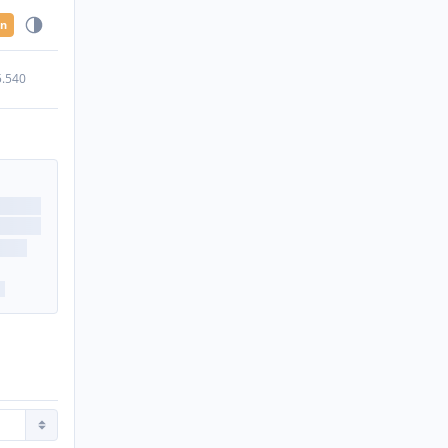
en
5.540