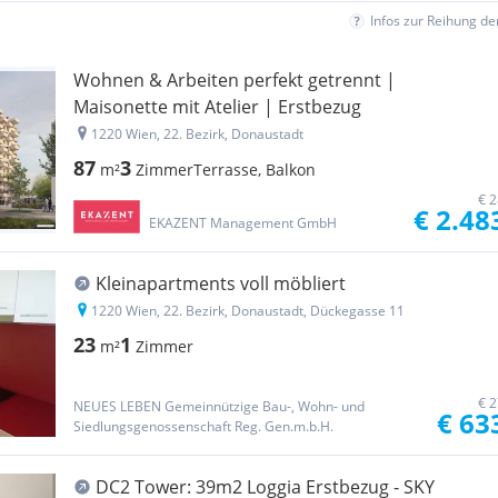
Infos zur Reihung d
Wohnen & Arbeiten perfekt getrennt |
Maisonette mit Atelier | Erstbezug
1220 Wien, 22. Bezirk, Donaustadt
87
3
m²
Zimmer
Terrasse, Balkon
€ 2
€ 2.48
EKAZENT Management GmbH
Kleinapartments voll möbliert
1220 Wien, 22. Bezirk, Donaustadt, Dückegasse 11
23
1
m²
Zimmer
€ 2
NEUES LEBEN Gemeinnützige Bau-, Wohn- und
€ 63
Siedlungsgenossenschaft Reg. Gen.m.b.H.
DC2 Tower: 39m2 Loggia Erstbezug - SKY