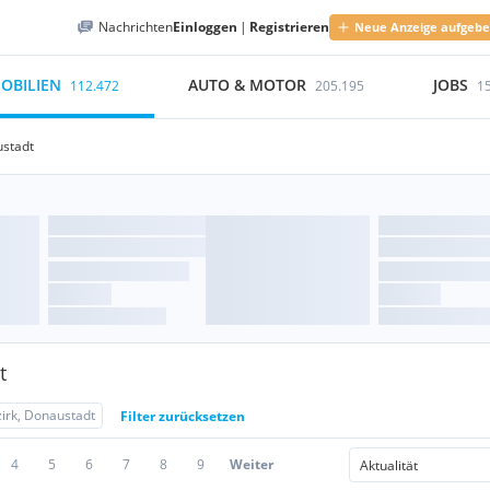
Nachrichten
Einloggen
|
Registrieren
Neue Anzeige aufgeb
OBILIEN
AUTO & MOTOR
JOBS
112.472
205.195
1
ustadt
t
zirk, Donaustadt
Filter zurücksetzen
4
5
6
7
8
9
Weiter