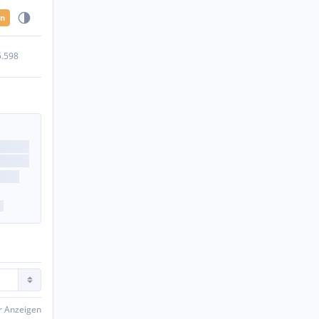
en
5.598
er Anzeigen