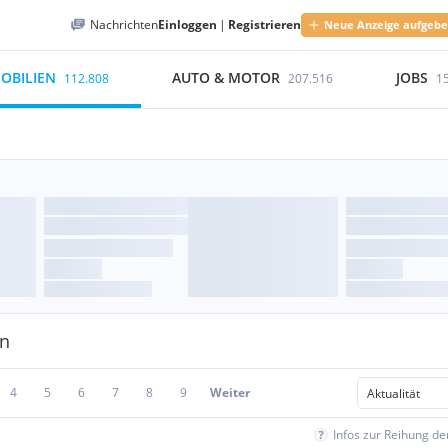
Nachrichten
Einloggen
|
Registrieren
Neue Anzeige aufgeb
OBILIEN
AUTO & MOTOR
JOBS
112.808
207.516
1
en
4
5
6
7
8
9
Weiter
Infos zur Reihung d