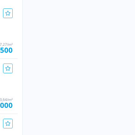
7,27/m²
.500
3,64/m²
.000