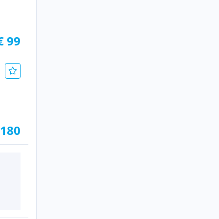
€ 99
 180