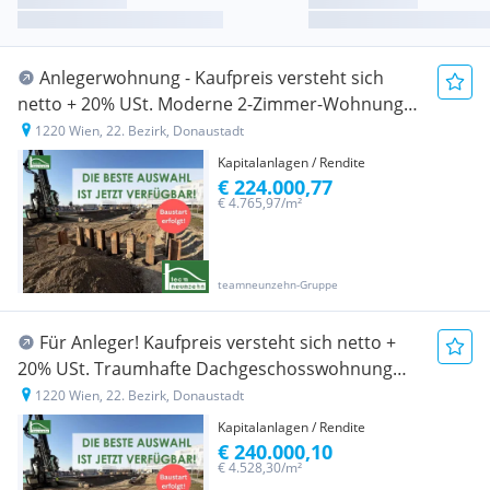
Anlegerwohnung - Kaufpreis versteht sich
netto + 20% USt. Moderne 2-Zimmer-Wohnung
mit Freifläche in Top-Lage - JETZT ANFRAGEN
1220 Wien, 22. Bezirk, Donaustadt
Kapitalanlagen / Rendite
€ 224.000,77
€ 4.765,97/m²
teamneunzehn-Gruppe
Für Anleger! Kaufpreis versteht sich netto +
20% USt. Traumhafte Dachgeschosswohnung
mit Dachterrasse mit Gartenfläche! - JETZT
1220 Wien, 22. Bezirk, Donaustadt
ZUSCHLAGEN
Kapitalanlagen / Rendite
€ 240.000,10
€ 4.528,30/m²