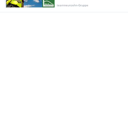
teamneunzehn-Gruppe