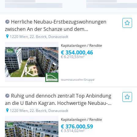
Herrliche Neubau-Erstbezugswohnungen
zwischen An der Schanze und dem
Kirschblütenpark. Hochwertig inkl. Küche! - JETZT
1220 Wien, 22. Bezirk, Donaustadt
ZUSCHLAGEN
Kapitalanlagen / Rendite
€ 354.000,46
€ 6.210,53/m²
teamneunzehn-Gruppe
Ruhig und dennoch zentral! Top Anbindung
an die U Bahn Kagran. Hochwertige Neubau-
Erstbezugswohnungen. - WOHNTRAUM
1220 Wien, 22. Bezirk, Donaustadt
Kapitalanlagen / Rendite
€ 376.000,59
€ 3.514,02/m²