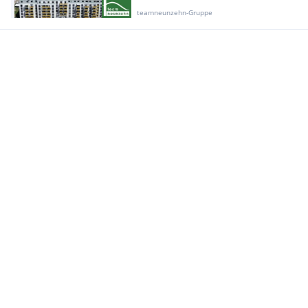
teamneunzehn-Gruppe