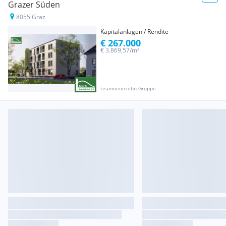
Grazer Süden
8055 Graz
Kapitalanlagen / Rendite
€ 267.000
€ 3.869,57/m²
teamneunzehn-Gruppe