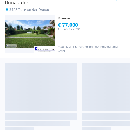
Donauufer
3425 Tulln an der Donau
Diverse
€ 77.000
€ 1.480,77/m²
Mag. Bäuml & Partner Immobilientreuhand
GmbH