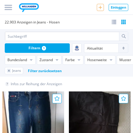
Einloggen
22.903 Anzeigen in Jeans - Hosen
Filtern
1
Bundesland
Zustand
Farbe
Hosenweite
Muster
Jeans
Filter zurücksetzen
Infos zur Reihung der Anzeigen