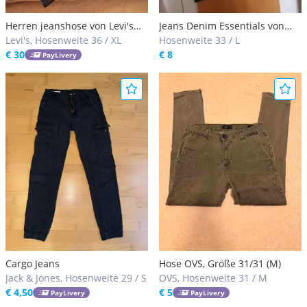
Herren jeanshose von Levi's
Jeans Denim Essentials von
513
Levi's, Hosenweite 36 / XL
TCM
Hosenweite 33 / L
€ 30
€ 8
PayLivery
Cargo Jeans
Hose OVS, Größe 31/31 (M)
Jack & Jones, Hosenweite 29 / S
OVS, Hosenweite 31 / M
€ 4,50
€ 5
PayLivery
PayLivery