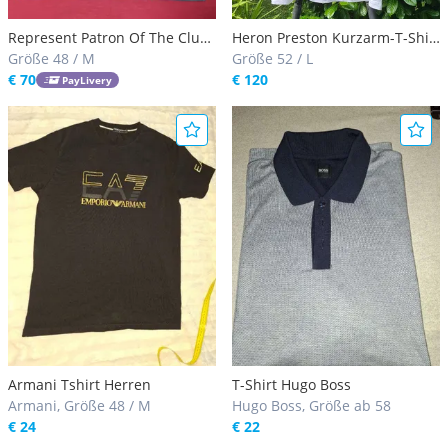
Represent Patron Of The Club
Heron Preston Kurzarm-T-Shirt
Tee Teal Size M
Größe 48 / M
mit Kranich Motiv - Größe L
Größe 52 / L
€ 70
€ 120
PayLivery
Armani Tshirt Herren
T-Shirt Hugo Boss
Armani, Größe 48 / M
Hugo Boss, Größe ab 58
€ 24
€ 22