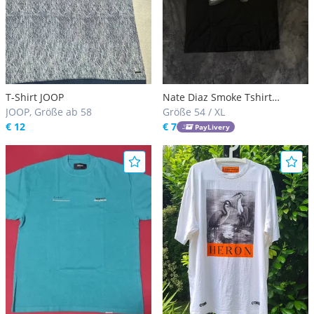
T-Shirt JOOP
Nate Diaz Smoke Tshirt
JOOP, Größe ab 58
ungetragen
Größe 54 / XL
€ 12
€ 7
PayLivery