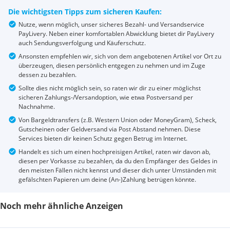
Die wichtigsten Tipps zum sicheren Kaufen:
Nutze, wenn möglich, unser sicheres Bezahl- und Versandservice
PayLivery. Neben einer komfortablen Abwicklung bietet dir PayLivery
auch Sendungsverfolgung und Käuferschutz.
Ansonsten empfehlen wir, sich von dem angebotenen Artikel vor Ort zu
überzeugen, diesen persönlich entgegen zu nehmen und im Zuge
dessen zu bezahlen.
Sollte dies nicht möglich sein, so raten wir dir zu einer möglichst
sicheren Zahlungs-/Versandoption, wie etwa Postversand per
Nachnahme.
Von Bargeldtransfers (z.B. Western Union oder MoneyGram), Scheck,
Gutscheinen oder Geldversand via Post Abstand nehmen. Diese
Services bieten dir keinen Schutz gegen Betrug im Internet.
Handelt es sich um einen hochpreisigen Artikel, raten wir davon ab,
diesen per Vorkasse zu bezahlen, da du den Empfänger des Geldes in
den meisten Fällen nicht kennst und dieser dich unter Umständen mit
gefälschten Papieren um deine (An-)Zahlung betrügen könnte.
Noch mehr ähnliche Anzeigen