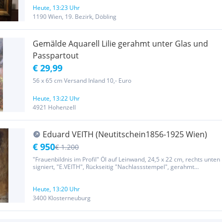
Heute, 13:23 Uhr
1190 Wien, 19. Bezirk, Döbling
Gemälde Aquarell Lilie gerahmt unter Glas und
Passpartout
€ 29,99
56 x 65 cm Versand Inland 10,- Euro
Heute, 13:22 Uhr
4921 Hohenzell
Eduard VEITH (Neutitschein1856-1925 Wien)
€ 950
€ 1.200
"Frauenbildnis im Profil" Öl auf Leinwand, 24,5 x 22 cm, rechts unten
signiert, "E.VEITH", Rückseitig "Nachlassstempel", gerahmt
(Rahmen oben fehlerhaft). Provenienz: Aus dem Nachlass des
Künstlers, Wiener Privatbesitz
Heute, 13:20 Uhr
3400 Klosterneuburg