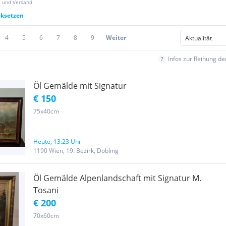
z und Versand
cksetzen
4
5
6
7
8
9
Weiter
Infos zur Reihung d
Öl Gemälde mit Signatur
€ 150
75x40cm
Heute, 13:23 Uhr
1190 Wien, 19. Bezirk, Döbling
Öl Gemälde Alpenlandschaft mit Signatur M.
Tosani
€ 200
70x60cm