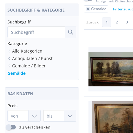
Anzeigen mit Käuferschut
Gemälde
Filter zurü
SUCHBEGRIFF & KATEGORIE
Suchbegriff
Zurück
1
2
3
Kategorie
Alle Kategorien
Antiquitäten / Kunst
Gemälde / Bilder
Gemälde
BASISDATEN
Preis
zu verschenken