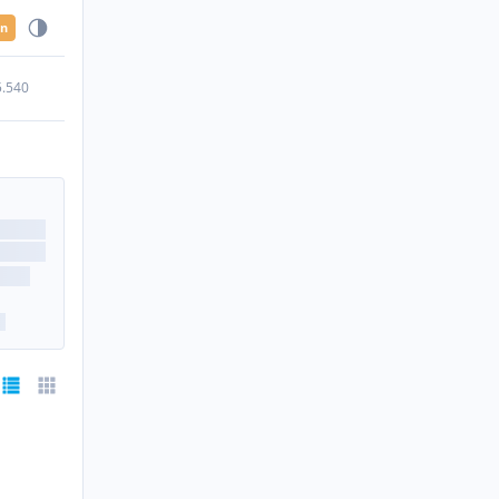
en
5.540