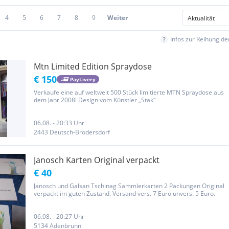
4
5
6
7
8
9
Weiter
Infos zur Reihung d
Mtn Limited Edition Spraydose
€ 150
PayLivery
Verkaufe eine auf weltweit 500 Stück limitierte MTN Spraydose aus
dem Jahr 2008! Design vom Künstler „Stak“
06.08. - 20:33 Uhr
2443 Deutsch-Brodersdorf
Janosch Karten Original verpackt
€ 40
Janosch und Galsan Tschinag Sammlerkarten 2 Packungen Original
verpackt im guten Zustand. Versand vers. 7 Euro unvers. 5 Euro.
06.08. - 20:27 Uhr
5134 Adenbrunn