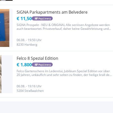
SiGNA Parkapartments am Belvedere
€ 11,50
PayLivery
SiGNA Prospekt - NEU & ORiGiNAL Alle seriösen Angebote werden
auch beantwortet. Privatverkauf, daher keine Gewährleistung und
Rücknahme. Der Verkauf erfolgt unter Ausschluss jeglicher
Sachmangelhaftung, Gewährleistung, Garantie, Schadenersatz Die
Haftung...
06.08. - 19:50 Uhr
8230 Hartberg
Felco 8 Spezial Edition
€ 1.800
PayLivery
Felco Gartenschere im Lederetui, Jubiläum Spezial Edition vor über
20 Jahren, unkäuflich und sehr selten zu finden, der heilige krall des
Gärtners so zu sagen. Brauner Ledergriff, Griffe sind Gold eloxiert
und in der Klinge ist eine Felco Logo Gravur....
06.08. - 19:16 Uhr
5204 Straßwalchen