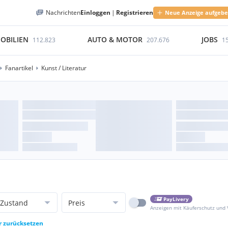
Nachrichten
Einloggen
|
Registrieren
Neue Anzeige aufgeb
OBILIEN
AUTO & MOTOR
JOBS
112.823
207.676
1
Fanartikel
Kunst / Literatur
PayLivery
Zustand
Preis
Anzeigen mit Käuferschutz und
er zurücksetzen