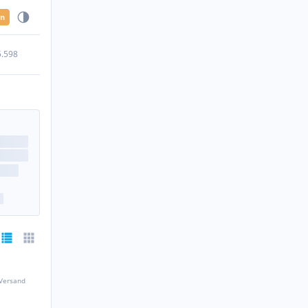
en
5.598
 Versand