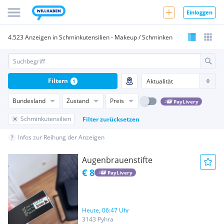
Einloggen
4.523 Anzeigen in Schminkutensilien - Makeup / Schminken
Filtern
1
Bundesland
Zustand
Preis
PayLivery
Schminkutensilien
Filter zurücksetzen
Infos zur Reihung der Anzeigen
Augenbrauenstifte
€ 8
PayLivery
Heute, 06:47 Uhr
3143 Pyhra