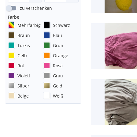
zu verschenken
Farbe
Mehrfarbig
Schwarz
Braun
Blau
Türkis
Grün
Gelb
Orange
Rot
Rosa
Violett
Grau
Silber
Gold
Beige
Weiß