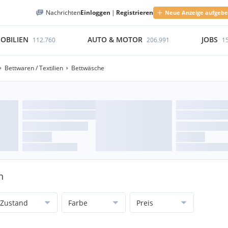
Nachrichten
Einloggen
|
Registrieren
Neue Anzeige aufgeb
OBILIEN
AUTO & MOTOR
JOBS
112.760
206.991
1
Bettwaren / Textilien
Bettwäsche
n
Zustand
Farbe
Preis