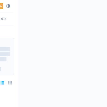
en
5.633