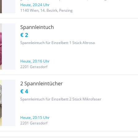
mindestens 30 Stk. - auf dem Foto ist nur eine kleine Auswahl
Heute, 20:24 Uhr
ersichtlich
1140 Wien, 14. Bezirk, Penzing
Spannleintuch
€ 2
Spannleintuch für Einzelbett 1 Stück Altrosa
Heute, 20:16 Uhr
2201 Gerasdorf
2 Spannleintücher
€ 4
Spannleintuch für Einzelbett 2 Stück Mikrofaser
Heute, 20:15 Uhr
2201 Gerasdorf