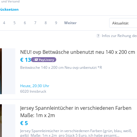
z und Versand
urücksetzen
4
5
6
7
8
9
Weiter
Infos zur Reihung d
NEU! ovp Bettwäsche unbenutzt neu 140 x 200 cm
€ 13
PayLivery
Bettwäsche 140 x 200 cm Neu ovp unbenutzt *R
Heute, 20:30 Uhr
6020 Innsbruck
Jersey Spannleintücher in verschiedenen Farben
Maße: 1m x 2m
€ 5
Jersey Spannleintücher in verschiedenen Farben (grün, blau, weiß,
gelb) Maße: 1m x 2m pro Stück 5 Euro, ich habe gesamt