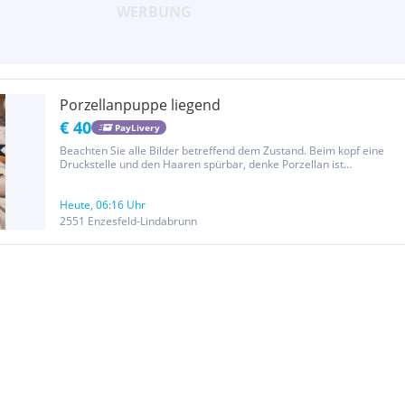
Porzellanpuppe liegend
€ 40
PayLivery
Beachten Sie alle Bilder betreffend dem Zustand. Beim kopf eine
Druckstelle und den Haaren spürbar, denke Porzellan ist
gebrochen, jedoch nicht sichtbar. Preis exklusive Versandkosten.
Schauen Sie sich auch meine anderen Sachen an Hier handelt es
sich um...
Heute, 06:16 Uhr
2551 Enzesfeld-Lindabrunn