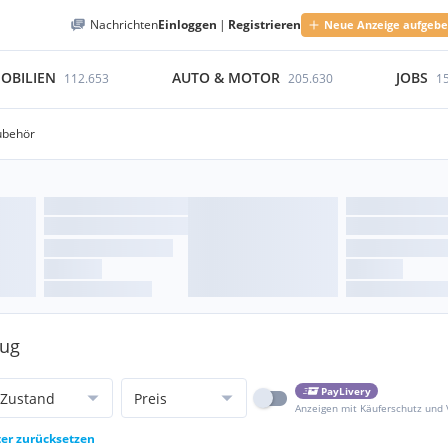
Nachrichten
Einloggen
|
Registrieren
Neue Anzeige aufgeb
OBILIEN
AUTO & MOTOR
JOBS
112.653
205.630
1
ubehör
eug
PayLivery
Zustand
Preis
Anzeigen mit Käuferschutz und
ter zurücksetzen