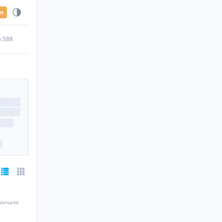
en
5.588
 Versand