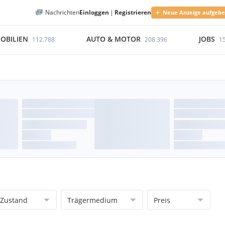
Nachrichten
Einloggen
|
Registrieren
Neue Anzeige aufgeb
OBILIEN
AUTO & MOTOR
JOBS
112.788
208.396
1
Zustand
Trägermedium
Preis