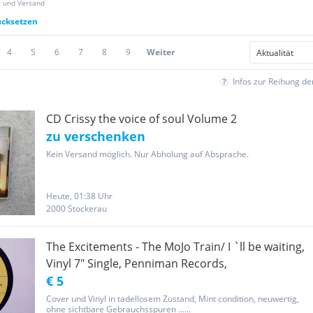
z und Versand
ücksetzen
4
5
6
7
8
9
Weiter
Infos zur Reihung d
CD Crissy the voice of soul Volume 2
zu verschenken
Kein Versand möglich. Nur Abholung auf Absprache.
Heute, 01:38 Uhr
2000 Stockerau
The Excitements - The MoJo Train/ I `ll be waiting,
Vinyl 7" Single, Penniman Records,
€ 5
Cover und Vinyl in tadellosem Zustand, Mint condition, neuwertig,
ohne sichtbare Gebrauchsspuren ......