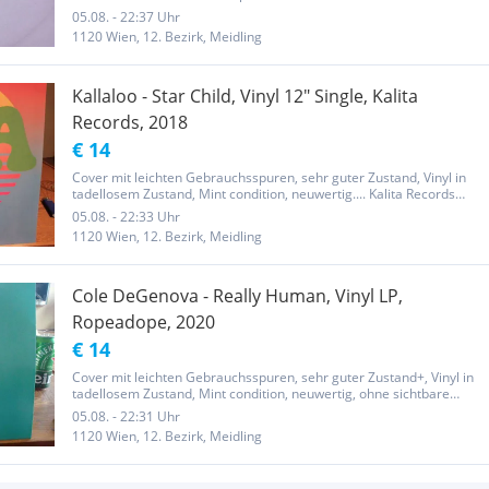
05.08. - 22:37 Uhr
1120 Wien, 12. Bezirk, Meidling
Kallaloo - Star Child, Vinyl 12" Single, Kalita
Records, 2018
€ 14
Cover mit leichten Gebrauchsspuren, sehr guter Zustand, Vinyl in
tadellosem Zustand, Mint condition, neuwertig.... Kalita Records
present the first ever and official reissue of Kallaloo's sought-after
05.08. - 22:33 Uhr
1982 disco single "Star Child", accompanied by...
1120 Wien, 12. Bezirk, Meidling
Cole DeGenova - Really Human, Vinyl LP,
Ropeadope, 2020
€ 14
Cover mit leichten Gebrauchsspuren, sehr guter Zustand+, Vinyl in
tadellosem Zustand, Mint condition, neuwertig, ohne sichtbare
Gebrauchsspuren .....
05.08. - 22:31 Uhr
1120 Wien, 12. Bezirk, Meidling