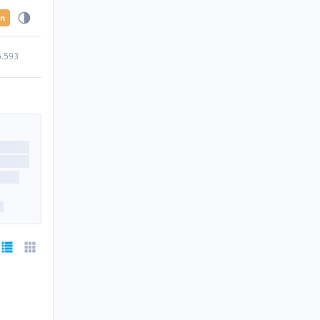
en
5.593