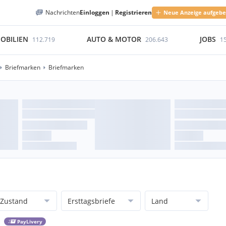
Nachrichten
Einloggen
|
Registrieren
Neue Anzeige aufgeb
OBILIEN
AUTO & MOTOR
JOBS
112.719
206.643
1
Briefmarken
Briefmarken
Zustand
Ersttagsbriefe
Land
PayLivery