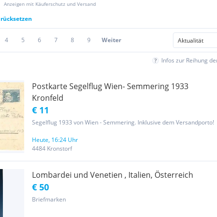
Anzeigen mit Käuferschutz und Versand
urücksetzen
4
5
6
7
8
9
Weiter
Infos zur Reihung d
Postkarte Segelflug Wien- Semmering 1933
Kronfeld
€ 11
Segelflug 1933 von Wien - Semmering. Inklusive dem Versandporto!
Heute, 16:24 Uhr
4484 Kronstorf
Lombardei und Venetien , Italien, Österreich
€ 50
Briefmarken