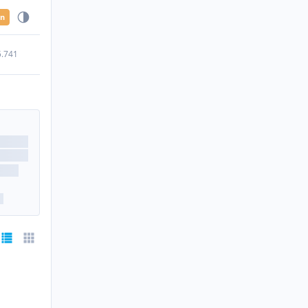
en
5.741