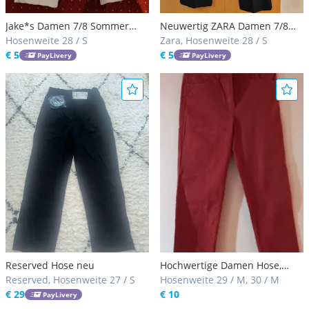
Jake*s Damen 7/8 Sommer
Neuwertig ZARA Damen 7/8
Frühling Stoffhose weiß Größe
Hosenweite 28 / S
Stoffhosen Schwarz elegant
Zara, Hosenweite 28 / S
38
€ 5
Größe in 38/ S
€ 5
PayLivery
PayLivery
Reserved Hose neu
Hochwertige Damen Hose,
Reserved, Hosenweite 27 / S
absolut neu. Farbe Bordeaux
Hosenweite 29 / M, 30 / M
€ 29
€ 10
PayLivery