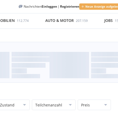
Nachrichten
Einloggen
|
Registrieren
Neue Anzeige aufgeb
OBILIEN
AUTO & MOTOR
JOBS
112.774
207.159
1
Zustand
Teilchenanzahl
Preis