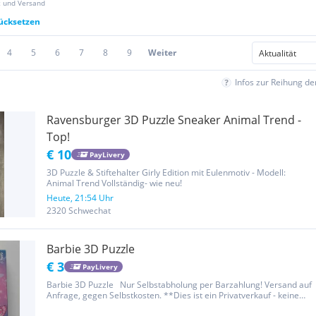
z und Versand
rücksetzen
4
5
6
7
8
9
Weiter
Infos zur Reihung d
Ravensburger 3D Puzzle Sneaker Animal Trend -
Top!
€ 10
PayLivery
3D Puzzle & Stiftehalter Girly Edition mit Eulenmotiv - Modell:
Animal Trend Vollständig- wie neu!
Heute, 21:54 Uhr
2320 Schwechat
Barbie 3D Puzzle
€ 3
PayLivery
Barbie 3D Puzzle Nur Selbstabholung per Barzahlung! Versand auf
Anfrage, gegen Selbstkosten. **Dies ist ein Privatverkauf - keine
Garantie oder Gewährleistung, kein Umtausch**