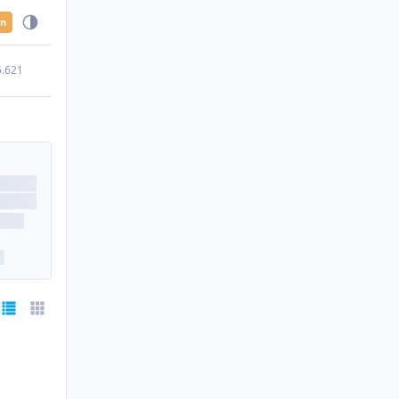
en
5.621