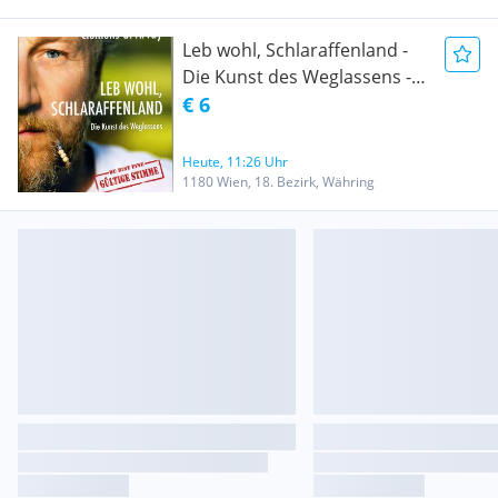
Leb wohl, Schlaraffenland -
Die Kunst des Weglassens -
Roland Düringer
€ 6
Heute, 11:26 Uhr
1180 Wien, 18. Bezirk, Währing