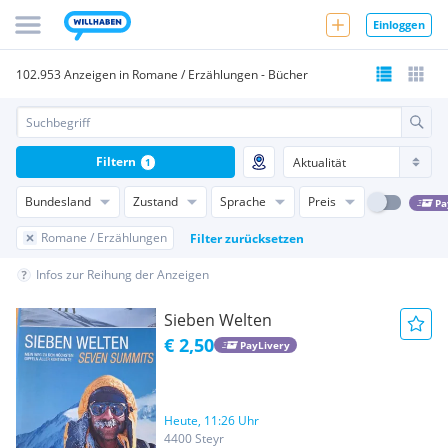
Einloggen
102.953 Anzeigen in Romane / Erzählungen - Bücher
Filtern
1
Bundesland
Zustand
Sprache
Preis
Pa
Romane / Erzählungen
Filter zurücksetzen
Infos zur Reihung der Anzeigen
Sieben Welten
€ 2,50
PayLivery
Heute, 11:26 Uhr
4400 Steyr