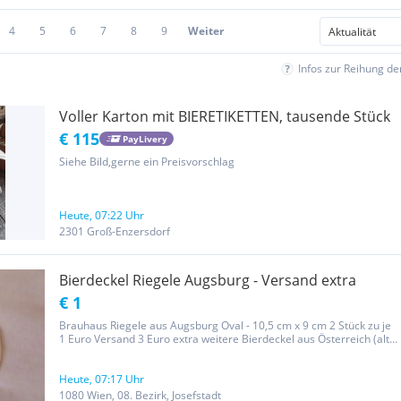
4
5
6
7
8
9
Weiter
Infos zur Reihung d
Voller Karton mit BIERETIKETTEN, tausende Stück
€ 115
PayLivery
Siehe Bild,gerne ein Preisvorschlag
Heute, 07:22 Uhr
2301 Groß-Enzersdorf
Bierdeckel Riegele Augsburg - Versand extra
€ 1
Brauhaus Riegele aus Augsburg Oval - 10,5 cm x 9 cm 2 Stück zu je
1 Euro Versand 3 Euro extra weitere Bierdeckel aus Österreich (alte
Schwechater Bräu, Werbedeckel der Waldviertelbahn 2012, Weitra
Bräu und eine Gösser Bräu) Privatverkauf ohne Garantie...
Heute, 07:17 Uhr
1080 Wien, 08. Bezirk, Josefstadt