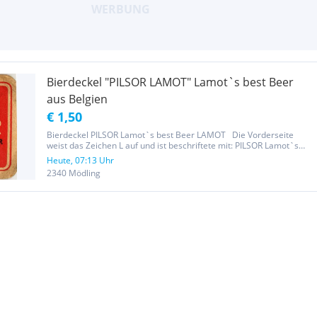
Bierdeckel "PILSOR LAMOT" Lamot`s best Beer
aus Belgien
€ 1,50
Bierdeckel PILSOR Lamot`s best Beer LAMOT Die Vorderseite
weist das Zeichen L auf und ist beschriftete mit: PILSOR Lamot`s
best Beer LAMOT aus Belgien Die Rückseite ist leer! Größe: 9,5 x
Heute, 07:13 Uhr
9,5 cm im Quadrat Die Ware wurde von mir nach besten Wissen...
2340 Mödling