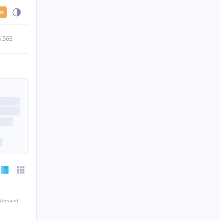
en
5.563
 Versand