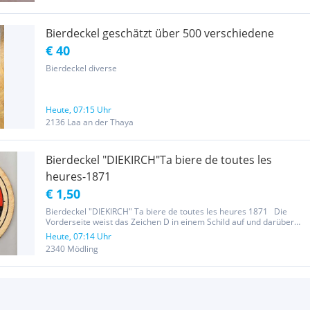
Bierdeckel geschätzt über 500 verschiedene
€ 40
Bierdeckel diverse
Heute, 07:15 Uhr
2136 Laa an der Thaya
Bierdeckel "DIEKIRCH"Ta biere de toutes les
heures-1871
€ 1,50
Bierdeckel "DIEKIRCH" Ta biere de toutes les heures 1871 Die
Vorderseite weist das Zeichen D in einem Schild auf und darüber
befindet sich ein Ritterhelm mit Krone. Der Bierdeckel ist
Heute, 07:14 Uhr
beschriftete mit: DIEKIRCH Ta biere de toutes les heures Die...
2340 Mödling