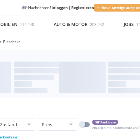
Nachrichten
Einloggen
|
Registrieren
Neue Anzeige aufgeb
OBILIEN
AUTO & MOTOR
JOBS
112.448
203.942
1
Bierdeckel
PayLivery
Zustand
Preis
Anzeigen mit Käuferschutz und
rücksetzen