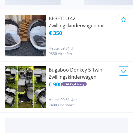
BEBETTO 42
Zwillingskinderwagen mit
umfangfreichen Zubehör
€ 350
Heute, 09:31 Uhr
9330 Althofen
Bugaboo Donkey 5 Twin
Zwillingskinderwagen
€ 900
PayLivery
Heute, 09:31 Uhr
7400 Oberwart