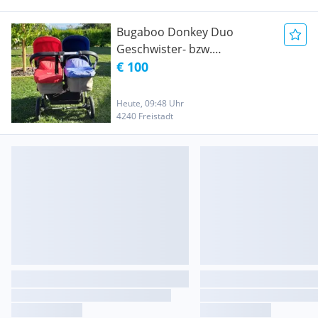
Bugaboo Donkey Duo
Geschwister- bzw.
Zwillingskinderwagen
€ 100
Heute, 09:48 Uhr
4240 Freistadt