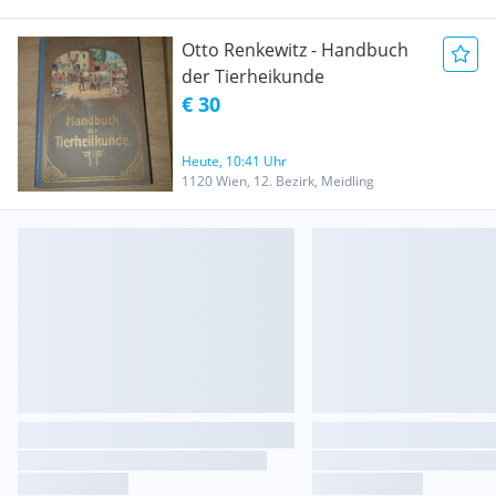
Medizin / Medizinischer
Ratgeber - Gesunder Alltag -
Otto Renkewitz - Handbuch
Bewegung im Alltag,
der Tierheikunde
praktische & nützliche Tipps
€ 30
für eine richtige Haltung
Heute, 10:41 Uhr
1120 Wien, 12. Bezirk, Meidling