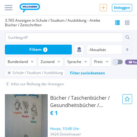
Einloggen
3.765 Anzeigen in Schule / Studium / Ausbildung - Antike
Bücher / Zeitschriften
Filtern
1
Bundesland
Zustand
Sprache
Preis
Pa
Schule / Studium / Ausbildung
Filter zurücksetzen
Infos zur Reihung der Anzeigen
Bücher / Taschenbücher /
Gesundheitsbücher /
Sachbücher / Sachbuch /
€ 1
Taschenbuch /
Gesundheitsbuch / Buch
Heute, 10:48 Uhr
Gesundheit, Fitness &
3424 Zeiselmauer