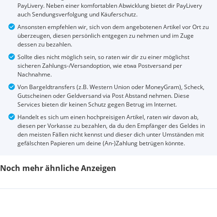
PayLivery. Neben einer komfortablen Abwicklung bietet dir PayLivery
auch Sendungsverfolgung und Käuferschutz.
Ansonsten empfehlen wir, sich von dem angebotenen Artikel vor Ort zu
überzeugen, diesen persönlich entgegen zu nehmen und im Zuge
dessen zu bezahlen.
Sollte dies nicht möglich sein, so raten wir dir zu einer möglichst
sicheren Zahlungs-/Versandoption, wie etwa Postversand per
Nachnahme.
Von Bargeldtransfers (z.B. Western Union oder MoneyGram), Scheck,
Gutscheinen oder Geldversand via Post Abstand nehmen. Diese
Services bieten dir keinen Schutz gegen Betrug im Internet.
Handelt es sich um einen hochpreisigen Artikel, raten wir davon ab,
diesen per Vorkasse zu bezahlen, da du den Empfänger des Geldes in
den meisten Fällen nicht kennst und dieser dich unter Umständen mit
gefälschten Papieren um deine (An-)Zahlung betrügen könnte.
Noch mehr ähnliche Anzeigen